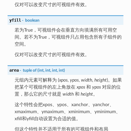
仅对可以改变尺寸的可视组件有效。
yfill
-
boolean
若为True，可视组件会在垂直方向填满所有可用空
间。若不为True，可视组件只占用包含所有子组件的
空间。
仅对可以改变尺寸的可视组件有效。
area
-
tuple
of
(int,
int,
int,
int)
元组内元素可解释为 (
xpos
,
ypos
,
width
,
height
)。如果
把某个可视组件的左上角放在
xpos
和
ypos
对应的位
置，那么它的尺寸就是
width
和
height
。
这个特性会把xpos、ypos、xanchor、yanchor、
xmaximum、ymaximum、xminimum、yminimum、
xfill和yfill自动设置为合适的值。
但这个特性并不适用于所有的可视组件和布局