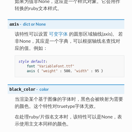
如果为值非None，这应是一个样式对象。它会用作
转换的ruby文本样式。
axis
-
dict
or
None
该特性可以设置
可变字体
的圆形区域轴线(axis)。 若
非None，其应是一个字典，可以根据轴线名查找对
应的值。例如：
style
default
:
font
"VariableFont.ttf"
axis
{
"weight"
:
500
,
"width"
:
95
}
black_color
-
color
当渲染某个基于图像的字体时，黑色会被映射为需要
的颜色。这个特性对truetype字体无效。
在处理ruby/片假名文本时，该特性可以是None，表
示使用主文本同样的颜色。