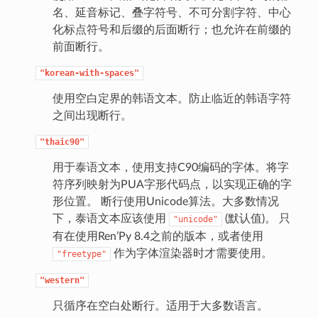
名、延音标记、叠字符号、不可分割字符、中心
化标点符号和后缀的后面断行；也允许在前缀的
前面断行。
"korean-with-spaces"
使用空白定界的韩语文本。防止临近的韩语字符
之间出现断行。
"thaic90"
用于泰语文本，使用支持C90编码的字体。将字
符序列映射为PUA字形代码点，以实现正确的字
形位置。 断行使用Unicode算法。大多数情况
下，泰语文本应该使用
(默认值)。 只
"unicode"
有在使用Ren’Py 8.4之前的版本，或者使用
作为字体渲染器时才需要使用。
"freetype"
"western"
只循序在空白处断行。适用于大多数语言。