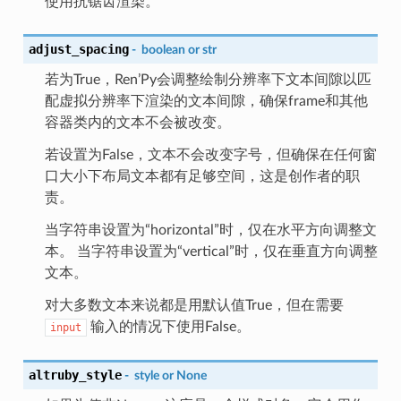
使用抗锯齿渲染。
adjust_spacing
-
boolean
or
str
若为True，Ren’Py会调整绘制分辨率下文本间隙以匹
配虚拟分辨率下渲染的文本间隙，确保frame和其他
容器类内的文本不会被改变。
若设置为False，文本不会改变字号，但确保在任何窗
口大小下布局文本都有足够空间，这是创作者的职
责。
当字符串设置为“horizontal”时，仅在水平方向调整文
本。 当字符串设置为“vertical”时，仅在垂直方向调整
文本。
对大多数文本来说都是用默认值True，但在需要
输入的情况下使用False。
input
altruby_style
-
style
or
None