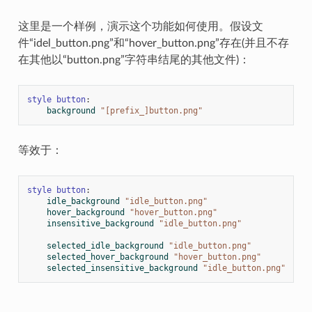
这里是一个样例，演示这个功能如何使用。假设文
件“idel_button.png”和“hover_button.png”存在(并且不存
在其他以“button.png”字符串结尾的其他文件)：
style
button
:
background
"[prefix_]button.png"
等效于：
style
button
:
idle_background
"idle_button.png"
hover_background
"hover_button.png"
insensitive_background
"idle_button.png"
selected_idle_background
"idle_button.png"
selected_hover_background
"hover_button.png"
selected_insensitive_background
"idle_button.png"