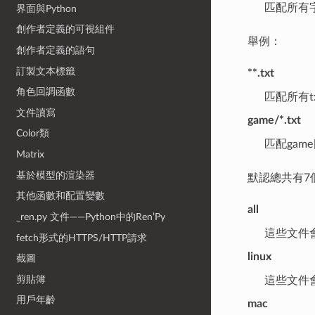
匹配所有
界面與Python
創作者定義的可視組件
舉例：
創作者定義的語句
訂製文本標籤
**.txt
角色回調函數
匹配所有t
文件讀寫
game/*.txt
Color類
匹配gam
Matrix
基於模型的渲染器
默認總共有7個
其他函數和配置變數
all
_ren.py 文件——Python中的Ren’Py
這些文件會
fetch形式的HTTPS/HTTP請求
linux
截圖
剪貼簿
這些文件會包
用戶年齡
mac