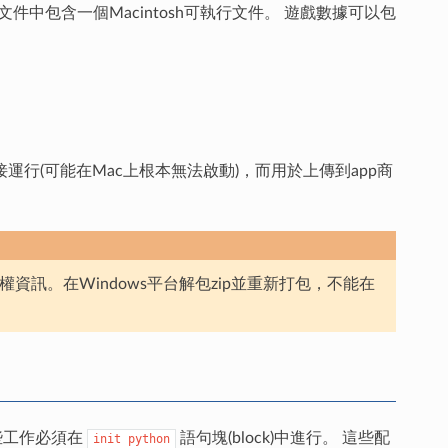
p文件，文件中包含一個Macintosh可執行文件。 遊戲數據可以包
直接運行(可能在Mac上根本無法啟動)，而用於上傳到app商
平台運行的授權資訊。在Windows平台解包zip並重新打包，不能在
些工作必須在
語句塊(block)中進行。 這些配
init
python