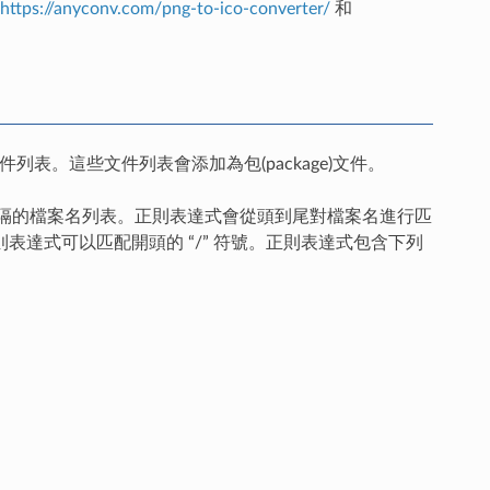
https://anyconv.com/png-to-ico-converter/
和
列表。這些文件列表會添加為包(package)文件。
和空格分隔的檔案名列表。正則表達式會從頭到尾對檔案名進行匹
表達式可以匹配開頭的 “/” 符號。正則表達式包含下列