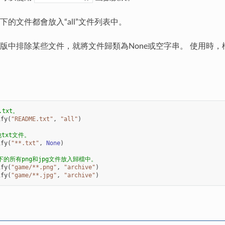
下的文件都會放入“all”文件列表中。
版中排除某些文件，就將文件歸類為None或空字串。 使用時，檔案
.txt。
ify
(
"README.txt"
,
"all"
)
txt文件。
ify
(
"**.txt"
,
None
)
錄下的所有png和jpg文件放入歸檔中。
ify
(
"game/**.png"
,
"archive"
)
ify
(
"game/**.jpg"
,
"archive"
)