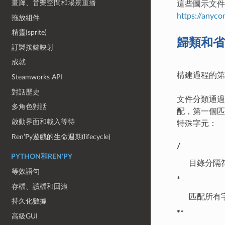
畫廊、音樂空間和場景重播
這些圖示文件
https://anyco
拖放組件
精靈(sprite)
歸類和省
訂製按鍵映射
成就
構建過程的第
Steamworks API
對話歷史
文件分類通過
多角色對話
配，第一個匹
啟動界面和載入等待
特殊字元：
Ren’Py遊戲的生命週期(lifecycle)
/
PYTHON和REN'PY
目錄分隔
等效語句
*
存檔、讀檔和回滾
匹配所有
持久化數據
**
高級GUI