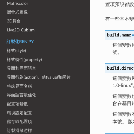
Matrixcolor
置項預設都
層疊式圖像
有一些基本變
3D舞台
Live2D Cubism
build.name
訂製化REN'PY
這個變數用於
樣式(style)
號。
樣式特性(property)
build.direc
界面和界面語言
界面行為(action)、值(value)和函數
這個變數用
1.0-linux
特殊界面名稱
界面語言最佳化
這個變數也用
會在基目錄裡
配置項變數
環境設定配置
這個變數
本號。 
儲存區配置項
訂製滑鼠游標