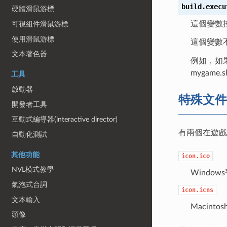
build.execu
硬體滑鼠游標
這個變數
可視組件滑鼠游標
使用滑鼠游標
這個變數
文本著色器
例如，如果把
mygame.
工具
啟動器
特殊文件
開發者工具
互動式編導器(interactive director)
有兩個在遊戲
自動化測試
其他功能
icon.ico
NVL模式教學
Windo
氣泡式台詞
icon.icns
文本輸入
Macint
頭像