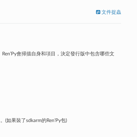
文件捉蟲
版”，Ren’Py會掃描自身和項目，決定發行版中包含哪些文
(如果裝了sdkarm的Ren’Py包)