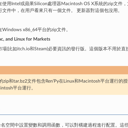
用Intel或蘋果Silicon處理器Macintosh OS X系統的zi
行文件中，在用戶看來只有一個文件。 更新器對這個包沒用。
indows x86_64平台的zip文件。
, and Linux for Markets
場(比如itch.io和Steam)必要資訊的發行版。這個版本不用於
成的zip和tar.bz2文件包含Ren’Py在Linux和Macintosh
cintosh平台運行。
ld命名空間中設置變數和調用函數，可以對構建過程進行配置。這