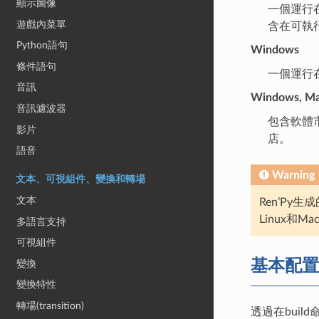
顯示圖像
一個運行在使
遊戲內菜單
含在可執
Python語句
Windows
條件語句
一個運行在W
音訊
Windows, Mac
音訊濾波器
包含軟體市
影片
店。
語音
Warning
文本、可視組件、變換和轉場
文本
Ren’Py生
Linux和Ma
多語言支持
可視組件
基本配置
變換
變換特性
轉場(transition)
透過在bui