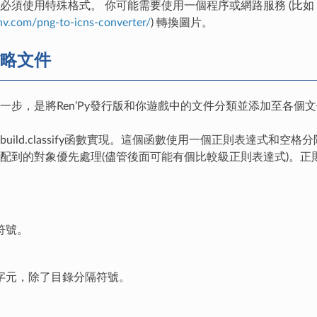
必須使用特殊格式。 你可能需要使用一個程序或網路服務 (比如
nv.com/png-to-icns-converter/
) 轉換圖片。
略文件
一步，是將Ren’Py發行版和你遊戲中的文件分類並添加至各個文件
build.classify函數實現。這個函數使用一個正則表達式
配到的對象優先處理(儘管後面可能有個比較級正則表達式)。正則
符號。
字元，除了目錄分隔符號。