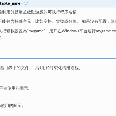
table_name
=
"..."
控制用於點擊並啟動遊戲的可執行程序名稱。
不能包含特殊字元，比如空格、冒號或分號。 如果沒有配置，
變數設置為“mygame”，用戶在Windows平台運行mygame.exe，
sh。
基目錄下的文件，可以用於訂製化構建過程。
ws平台使用的圖示。
osh使用的圖示。