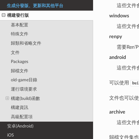
這些文件會包
生成分發版、更新和其他平台
構建發行版
windows
基本配置
這些文件會包
特殊文件
renpy
歸類和省略文件
需要Ren’
文件
android
Packages
這些文件
歸檔文件
old-game目錄
可以使用
bui
運行環境要求
文件也可以使用
構建(build)函數
構建資訊
archive
高級配置項
這些文件會
安卓(Android)
iOS
歸檔文件集