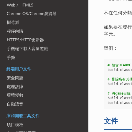
Web / HTML5
不在任何分類
Chrome OS/Chrome瀏覽器
樹莓派
如果要在發行
程序內購
字元。
HTTPS/HTTP更新器
舉例：
手機端下載大容量遊戲
手勢
# 包含README
終端用戶文件
build
.
class
安全問題
# 排除所有其他
build
.
class
處理故障
# 將game目
環境變數
build
.
class
build
.
class
自動語音
庫和開發工具文件
文件
項目模板