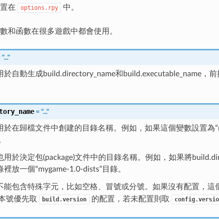
設置在
中。
options.rpy
數和函數在很多遊戲中都會使用。
=
"..."
自動生成build.directory_name和build.executa
tory_name
=
"..."
於在歸檔文件中創建的目錄名稱。例如，如果這個變數設置為“mygame
”。
於決定包(package)文件中的目錄名稱。例如，如果將build.dire
放一個“mygame-1.0-dists”目錄。
不能包含特殊字元，比如空格、冒號或分號。如果沒有配置，這
版本號優先取
的配置，若未配置則取
build.version
config.versio