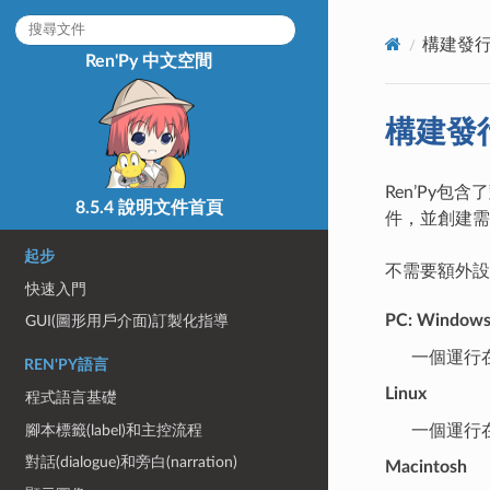
構建發
Ren'Py 中文空間
構建發
Ren’Py包
8.5.4 說明文件首頁
件，並創建需要
起步
不需要額外設置
快速入門
PC: Windows
GUI(圖形用戶介面)訂製化指導
一個運行在W
REN'PY語言
Linux
程式語言基礎
腳本標籤(label)和主控流程
一個運行在L
對話(dialogue)和旁白(narration)
Macintosh