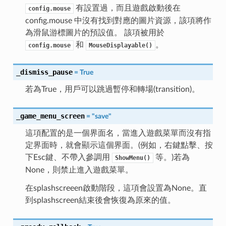
有設置過，而且遊戲啟動後在
config.mouse
config.mouse 中沒有找到對應的圖片資源，該項將作
為滑鼠游標圖片的預設值。 該項被用於
和
。
config.mouse
MouseDisplayable()
_dismiss_pause
=
True
若為True，用戶可以跳過暫停和轉場(transition)。
_game_menu_screen
=
"save"
這項配置的是一個界面名，當進入遊戲菜單而沒有指
定界面時，就會顯示這個界面。(例如，右鍵點擊、按
下Esc鍵、不帶入參調用
等。)若為
ShowMenu()
None，則禁止進入遊戲菜單。
在splashscreeen啟動階段，這項會設置為None。直
到splashscreen結束後會恢復為原來的值。