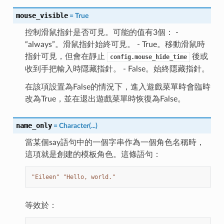
mouse_visible
=
True
控制滑鼠指針是否可見。可能的值有3個： -
“always”。滑鼠指針始終可見。 - True。移動滑鼠時
指針可見，但會在靜止
後或
config.mouse_hide_time
收到手把輸入時隱藏指針。 - False。始終隱藏指針。
在該項設置為False的情況下，進入遊戲菜單時會臨時
改為True，並在退出遊戲菜單時恢復為False。
name_only
=
Character(...)
當某個say語句中的一個字串作為一個角色名稱時，
這項就是創建的模板角色。這條語句：
"Eileen"
"Hello, world."
等效於：