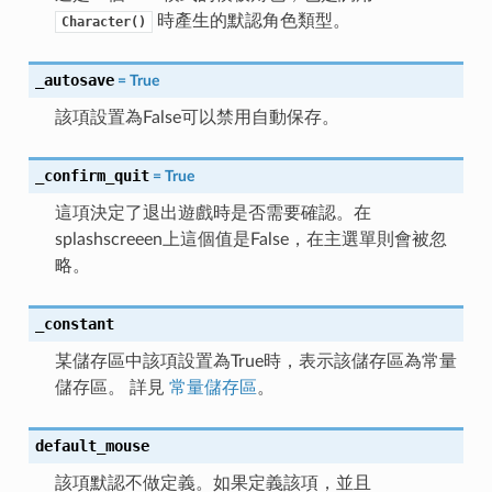
時產生的默認角色類型。
Character()
_autosave
=
True
該項設置為False可以禁用自動保存。
_confirm_quit
=
True
這項決定了退出遊戲時是否需要確認。在
splashscreeen上這個值是False，在主選單則會被忽
略。
_constant
某儲存區中該項設置為True時，表示該儲存區為常量
儲存區。 詳見
常量儲存區
。
default_mouse
該項默認不做定義。如果定義該項，並且