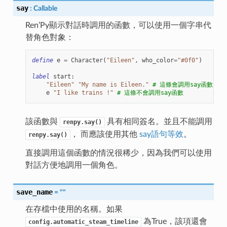
say
:
Callable
Ren’Py顯示對話時調用的函數，可以使用一個字串代
替角色對象：
define
e
=
Character
(
"Eileen"
,
who_color
=
"#0f0"
)
label
start
:
"Eileen"
"My name is Eileen."
# 這條會調用say函數
e
"I like trains !"
# 這條不會調用say函數
該函數與
具有相同簽名。並且不能調用
renpy.say()
， 而應該使用其他
say語句等效
。
renpy.say()
直接調用這個函數的情況很稀少，因為我們可以使用
對話方便地調用一個角色。
save_name
=
""
在存檔中使用的名稱。如果
為True，該項還會
config.automatic_steam_timeline