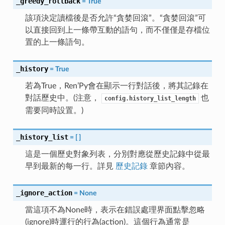
_greedy_rollback
=
True
該項決定讀檔後是否允許“貪婪回滾”。“貪婪回滾”可
以直接回到上一條帶互動的語句，而不僅僅是存檔位
置的上一條語句。
_history
=
True
若為True，Ren’Py會在顯示一行對話後，將其記錄在
對話歷史中。(注意，
也
config.history_list_length
需要同時設置。)
_history_list
=
[
]
這是一個歷史對象列表，分別對應從歷史記錄中從最
早到最新的每一行。詳見
歷史記錄
章節內容。
_ignore_action
=
None
當這項不為None時，表示在錯誤處理界面點擊忽略
(ignore)時運行的行為(action)。這個行為通常是