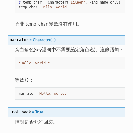
$
temp_char
=
Character
(
"Eileen"
,
kind
=
name_only
)
temp_char
"Hello, world."
除非 temp_char 變數沒有使用。
narrator
=
Character(...)
旁白角色(say語句中不需要給定角色名)。這條語句：
"Hello, world."
等效於：
narrator
"Hello, world."
_rollback
=
True
控制是否允許回滾。