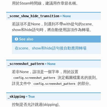
用於Steam時間線，建議用作章節名稱。
_scene_show_hide_transition
=
None
若該項不是None，則遇到不帶with從句的scene、
show和hide語句時，將自動使用該項作為轉場。
See also
在scene、show和hide語句後自動應用轉場
_screenshot_pattern
=
None
若非None，該項是一個字串，用於設置
決定截圖檔案名的規則。
config.screenshot_pattern
詳見文件中
的部分。
config.screenshot_pattern
_skipping
=
True
控制是否允許跳過(skipping)。