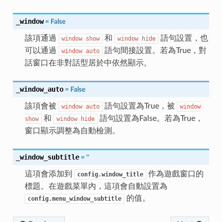
_window
=
False
該項通過
和
語句設置，也
window
show
window
hide
可以通過
語句間接設置。若為True，對
window
auto
話窗口在非對話型居於中依然顯示。
_window_auto
=
False
該項會被
語句設置為True，被
window
auto
window
和
語句設置為False。若為True，
show
window
hide
窗口顯示調整為自動檢測。
_window_subtitle
=
''
這項會添加到
作為遊戲窗口的
config.window_title
標題。在遊戲菜單內，這項會自動設置為
的值。
config.menu_window_subtitle