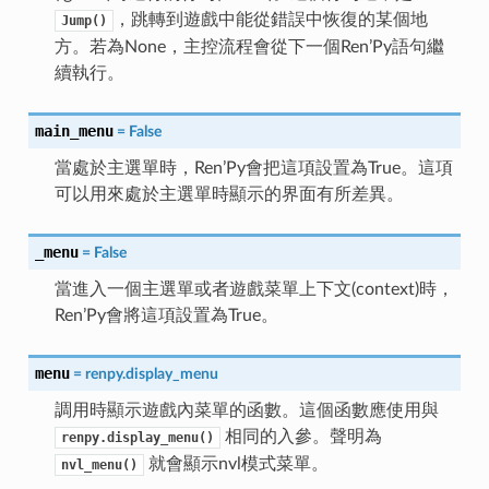
，跳轉到遊戲中能從錯誤中恢復的某個地
Jump()
方。若為None，主控流程會從下一個Ren’Py語句繼
續執行。
main_menu
=
False
當處於主選單時，Ren’Py會把這項設置為True。這項
可以用來處於主選單時顯示的界面有所差異。
_menu
=
False
當進入一個主選單或者遊戲菜單上下文(context)時，
Ren’Py會將這項設置為True。
menu
=
renpy.display_menu
調用時顯示遊戲內菜單的函數。這個函數應使用與
相同的入參。聲明為
renpy.display_menu()
就會顯示nvl模式菜單。
nvl_menu()