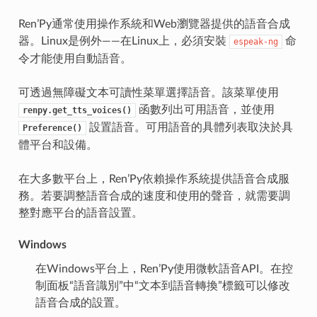
Ren’Py通常使用操作系統和Web瀏覽器提供的語音合成
器。Linux是例外——在Linux上，必須安裝
命
espeak-ng
令才能使用自動語音。
可透過無障礙文本可讀性菜單選擇語音。該菜單使用
函數列出可用語音，並使用
renpy.get_tts_voices()
設置語音。可用語音的具體列表取決於具
Preference()
體平台和設備。
在大多數平台上，Ren’Py依賴操作系統提供語音合成服
務。若要調整語音合成的速度和使用的聲音，就需要調
整對應平台的語音設置。
Windows
在Windows平台上，Ren’Py使用微軟語音API。在控
制面板“語音識別”中“文本到語音轉換”標籤可以修改
語音合成的設置。