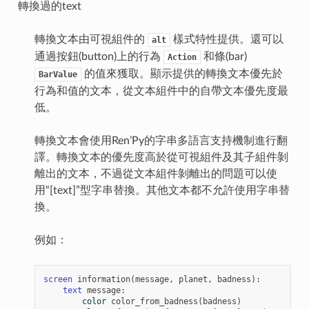
轉換過的text
轉換文本由可視組件的
樣式特性提供。還可以
alt
通過按鈕(button)上的行為
和條(bar)
Action
的值來獲取。顯示提供的轉換文本優先於
BarValue
行為和值的文本，從文本組件中的自帶文本優先度最
低。
轉換文本會使用Ren’Py的字串多語言支持機制進行翻
譯。轉換文本的優先度高於從可視組件及其子組件剝
離出的文本，不過從文本組件剝離出的問題可以使
用“[text]”型字串替換。其他文本都不允許使用字串替
換。
例如：
screen
information
(
message
,
planet
,
badness
):
text
message
:
color
color_from_badness
(
badness
)