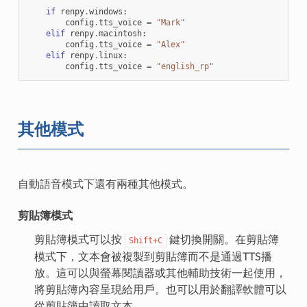
if
renpy
.
windows
:
config
.
tts_voice
=
"Mark"
elif
renpy
.
macintosh
:
config
.
tts_voice
=
"Alex"
elif
renpy
.
linux
:
config
.
tts_voice
=
"english_rp"
其他模式
自動語音模式下還有兩種其他模式。
剪貼簿模式
剪貼簿模式可以按
鍵切換開關。在剪貼簿
Shift+C
模式下，文本會被複製到剪貼簿而不是通過TTS播
放。這可以與螢幕閱讀器或其他輔助技術一起使用，
將剪貼簿內容呈現給用戶。也可以用於翻譯軟體可以
從剪貼簿中讀取文本。