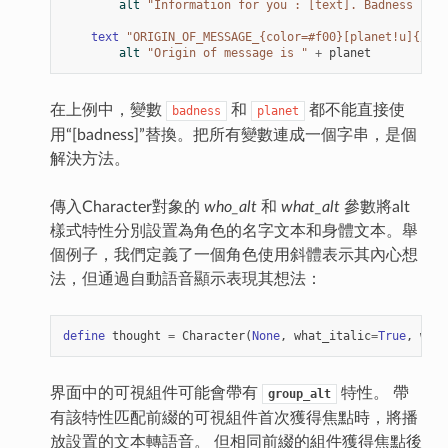
alt
"Information for you : [text]. Badness is "
text
"ORIGIN_OF_MESSAGE_{color=#f00}[planet!u]{/col
alt
"Origin of message is "
+
planet
在上例中，變數
和
都不能直接使
badness
planet
用“[badness]”替換。把所有變數連成一個字串，是個
解決方法。
傳入Character對象的
who_alt
和
what_alt
參數將alt
樣式特性分別設置為角色的名字文本和身體文本。舉
個例子，我們定義了一個角色使用斜體表示其內心想
法，但通過自動語音顯示表現其想法：
define
thought
=
Character
(
None
,
what_italic
=
True
,
what
界面中的可視組件可能會帶有
特性。 帶
group_alt
有該特性匹配前綴的可視組件首次獲得焦點時，將播
放設置的文本轉語音。 但相同前綴的組件獲得焦點後