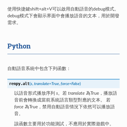
使用快捷鍵shift+alt+V可以啟用自動語音的debug模式。
debug模式下會顯示界面中會播放語音的文本，用於開發
需求。
Python
自動語音系統中包含下列函數：
renpy.
alt
(
s
,
translate
=
True
,
force
=
False
)
以語音形式播放序列
s
。若
translate
為True，播放語
音前會轉換成當前系統語言類型對應的文本。 若
force
為True，禁用自動語音情況下依然可以播放語
音。
該函數主要用於功能測試，不應用於實際遊戲中。