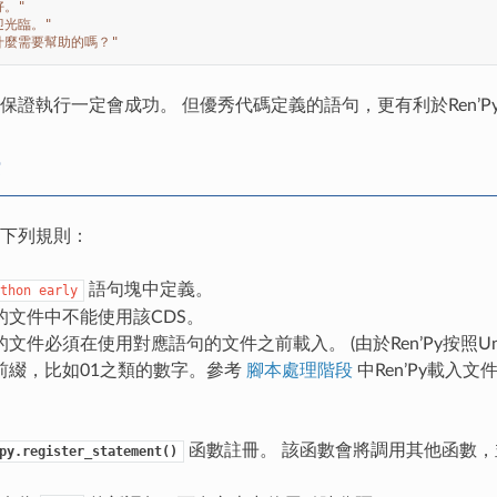
好。"
迎光臨。"
什麼需要幫助的嗎？"
不保證執行一定會成功。 但優秀代碼定義的語句，更有利於Ren’P
合下列規則：
語句塊中定義。
thon
early
的文件中不能使用該CDS。
的文件必須在使用對應語句的文件之前載入。 (由於Ren’Py按照U
前綴，比如01之類的數字。參考
腳本處理階段
中Ren’Py載入文件順
函數註冊。 該函數會將調用其他函數，
py.register_statement()