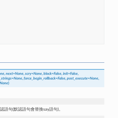
ne
,
next
=
None
,
scry
=
None
,
block
=
False
,
init
=
False
,
_strings
=
None
,
force_begin_rollback
=
False
,
post_execute
=
None
,
None
)
句(默認語句會替換say語句)。