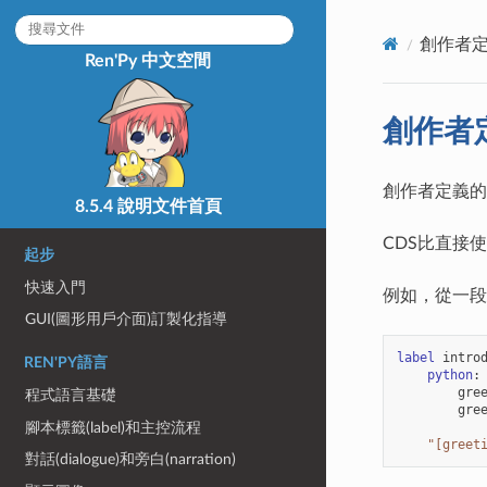
創作者
Ren'Py 中文空間
創作者
創作者定義的語
8.5.4 說明文件首頁
CDS比直接使
起步
快速入門
例如，從一段
GUI(圖形用戶介面)訂製化指導
label
intro
REN'PY語言
python
:
gre
程式語言基礎
gre
腳本標籤(label)和主控流程
"[greet
對話(dialogue)和旁白(narration)