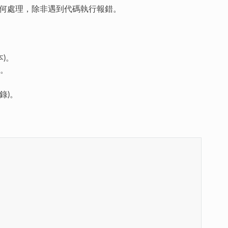
行任何處理，除非遇到代碼執行報錯。
本)。
)。
錄)。