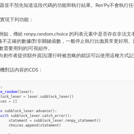
的處理器並不預先知道這段代碼的功能和執行結果。Ren’Py不會執
以實現下列功能：
如，傳給 renpy.random.choice 的列表元素中是否存在非法文
略不正確的數據(對非關鍵函數，一般停止執行比拋異常更好用。
函數需要用到的)可視組件。
向創作者提供額外資訊(運行時被忽略的錯誤可以使用這種方式記
機對話內容的CDS：
y
:
se_random
(
lexer
):
block_lexer
=
lexer
.
subblock_lexer
()
ices
=
[]
le
subblock_lexer
.
advance
():
with
subblock_lexer
.
catch_error
():
statement
=
subblock_lexer
.
renpy_statement
()
choices
.
append
(
statement
)