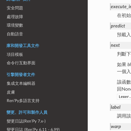
execute_i
安全問題
在初始
處理故障
環境變數
predict
自動語音
預載
next
庫和開發工具文件
判斷下
項目模板
命令行互動界面
如果
b
一個入
引擎開發者文件
該函數
集成文本編輯器
回No
皮膚
Lexer.
Ren’Py多語言支持
label
變更、許可和製作人員
調用該
變更日誌(Ren’Py 7.x-)
warp
變更日誌 (Ren’Py 6.11 - 6.99)