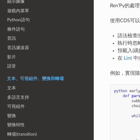
顯示圖像
Ren’Py
遊戲內菜單
Python語句
使用CDS可
條件語句
語法檢查(例
音訊
執行時忽
音訊濾波器
預載入(
影片
在
Lint
中
語音
例如，實現隨
文本、可視組件、變換和轉場
文本
python
earl
def
par
多語言支持
sub
cho
可視組件
變換
whi
變換特性
轉場(transition)