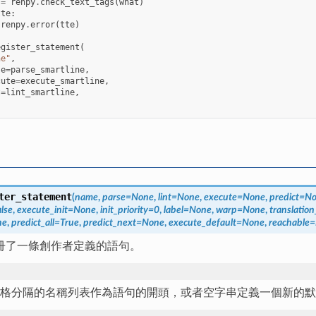
=
renpy
.
check_text_tags
(
what
)
tte
:
renpy
.
error
(
tte
)
egister_statement
(
ne"
,
se
=
parse_smartline
,
cute
=
execute_smartline
,
t
=
lint_smartline
,
ter_statement
(
name
,
parse
=
None
,
lint
=
None
,
execute
=
None
,
predict
=
No
alse
,
execute_init
=
None
,
init_priority
=
0
,
label
=
None
,
warp
=
None
,
translation
ne
,
predict_all
=
True
,
predict_next
=
None
,
execute_default
=
None
,
reachable
=
冊了一條創作者定義的語句。
格分隔的名稱列表作為語句的開頭，或者空字串定義一個新的默認語