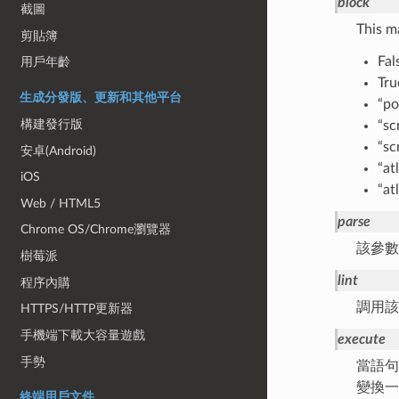
block
截圖
This
剪貼簿
F
用戶年齡
T
生成分發版、更新和其他平台
“p
構建發行版
“
“s
安卓(Android)
“
iOS
“a
Web / HTML5
parse
Chrome OS/Chrome瀏覽器
該參數
樹莓派
lint
程序內購
調用
HTTPS/HTTP更新器
手機端下載大容量遊戲
execute
手勢
當語
變換一
終端用戶文件