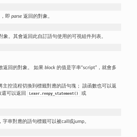
個，即
parse
返回的對象。
對象。其會返回此自訂語句使用的可視組件列表。
數返回的對象。 如果
block
的值是字串“script”，就會多
入參將主控流程切換到標籤對應的語句塊； 該函數也可以返
數還可以返回
或
Lexer.renpy_statement()
字串對應的語句標籤可以被call或jump。