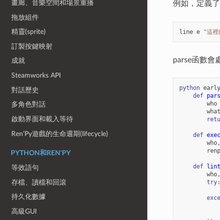
畫廊、音樂空間和場景重播
例如，定義
拖放組件
精靈(sprite)
line
e
"這裡
訂製按鍵映射
parse函數
成就
Steamworks API
python
earl
對話歷史
def
par
who
多角色對話
wha
啟動界面和載入等待
ret
Ren’Py遊戲的生命週期(lifecycle)
def
exe
who
ren
PYTHON和REN'PY
def
lin
等效語句
who
存檔、讀檔和回滾
try
持久化數據
exc
高級GUI