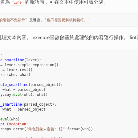
了名為
的新語句，可在文本中使用引號分隔。
line
的引號不會顯示"
艾琳說
,
"也不需要反斜槓轉義符。"
會處理文本內容。 execute函數會基於處理後的內容運行操作。 l
y
:
se_smartline
(
lexer
):
=
lexer
.
simple_expression
()
t
=
lexer
.
rest
()
urn
(
who
,
what
)
cute_smartline
(
parsed_object
):
,
what
=
parsed_object
py
.
say
(
eval
(
who
),
what
)
t_smartline
(
parsed_object
):
,
what
=
parsed_object
:
eval
(
who
)
ept
Exception
:
renpy
.
error
(
"角色對象未定義: 
{}
"
.
format
(
who
))