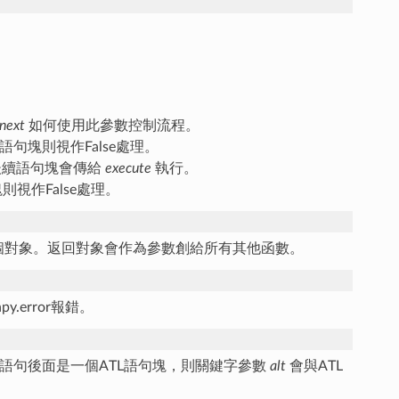
next
如何使用此參數控制流程。
沒有語句塊則視作False處理。
，後續語句塊會傳給
execute
執行。
塊則視作False處理。
一個對象。返回對象會作為參數創給所有其他函數。
.error報錯。
語句後面是一個ATL語句塊，則關鍵字參數
alt
會與ATL