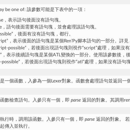
 may be one of: 該參數可能是下表中的一項：
alse，表示語句後面沒有語句塊。
rue，語句後面需要有語句塊，並會處理該語句塊。
ossible”，後面有沒有語句塊，都行。
script”，表示後面的語句塊是某個Ren’Py腳本語句的一部分。詳見
cript-possible”，若後面出現語句塊則視作“script”處理，如果
atl”，表示後續語句塊是某個ATL變換的一部分。使用該參數後
tl-possible”，若後面出現語句塊則視作“atl”處理，如果沒有語句
是一個函數，入參為一個Lexer對象。函數會處理語句並返回
該函數檢查語句。入參只有一個，即
parse
返回的對象。其調用renpy
句執行時，調用該函數。入參只有一個，即
parse
返回的對象。 若
起傳入並執行。