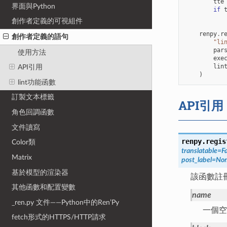
tte
界面與Python
if
創作者定義的可視組件
renpy
.
r
創作者定義的語句
"li
par
使用方法
exe
lin
API引用
)
lint功能函數
訂製文本標籤
API引用
角色回調函數
文件讀寫
renpy.
regis
Color類
translatable
=
F
Matrix
post_label
=
No
基於模型的渲染器
該函數註
其他函數和配置變數
name
_ren.py 文件——Python中的Ren’Py
一個空
fetch形式的HTTPS/HTTP請求