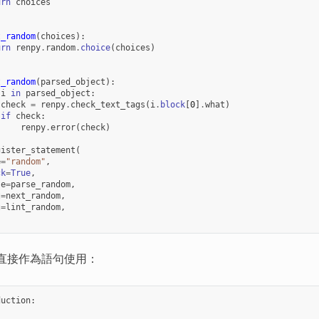
urn
choices
t_random
(
choices
):
urn
renpy
.
random
.
choice
(
choices
)
t_random
(
parsed_object
):
i
in
parsed_object
:
check
=
renpy
.
check_text_tags
(
i
.
block
[
0
]
.
what
)
if
check
:
renpy
.
error
(
check
)
gister_statement
(
e
=
"random"
,
ck
=
True
,
se
=
parse_random
,
t
=
next_random
,
t
=
lint_random
,
直接作為語句使用：
duction
: