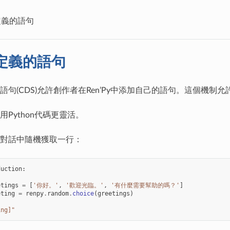
定義的語句
定義的語句
句(CDS)允許創作者在Ren’Py中添加自己的語句。這個機制允
用Python代碼更靈活。
對話中隨機獲取一行：
duction
:
etings
=
[
'你好。'
,
'歡迎光臨。'
,
'有什麼需要幫助的嗎？'
]
eting
=
renpy
.
random
.
choice
(
greetings
)
ing]"