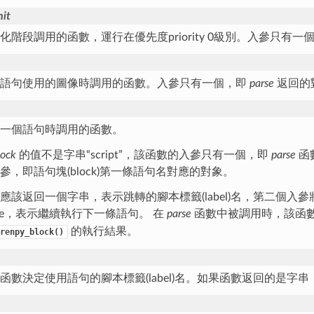
nit
化階段調用的函數，運行在優先度priority 0級別。入參只有一
入語句使用的圖像時調用的函數。入參只有一個，即
parse
返回的
一個語句時調用的函數。
lock
的值不是字串“script”，該函數的入參只有一個，即
parse
函
參，即語句塊(block)第一條語句名對應的對象。
應該返回一個字串，表示跳轉的腳本標籤(label)名，第二個
ne，表示繼續執行下一條語句。 在
parse
函數中被調用時，該函
的執行結果。
renpy_block()
函數決定使用語句的腳本標籤(label)名。如果函數返回的是字串，