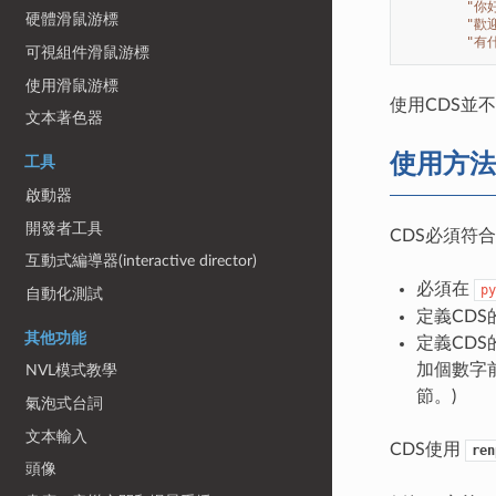
"你
硬體滑鼠游標
"歡
"有
可視組件滑鼠游標
使用滑鼠游標
使用CDS並
文本著色器
使用方法
工具
啟動器
開發者工具
CDS必須符
互動式編導器(interactive director)
必須在
py
自動化測試
定義CDS
其他功能
定義CDS
加個數字
NVL模式教學
節。)
氣泡式台詞
文本輸入
CDS使用
ren
頭像