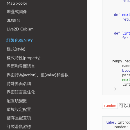
ret
Matrixcolor
層疊式圖像
def
nex
ret
3D舞台
Live2D Cubism
def
lin
for
訂製化REN'PY
樣式(style)
樣式特性(property)
renpy
.
re
nam
界面和界面語言
blo
界面行為(action)、值(value)和函數
par
nex
特殊界面名稱
lin
)
界面語言最佳化
配置項變數
可以
random
環境設定配置
儲存區配置項
label
intro
訂製滑鼠游標
random
: