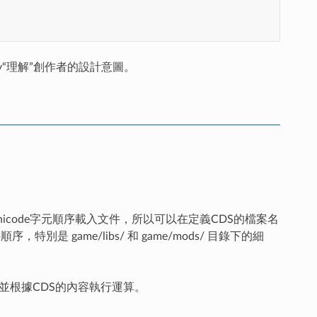
y“理解”創作者的設計意圖。
nicode字元順序載入文件，所以可以在定義CDS的檔案名
序，特別是 game/libs/ 和 game/mods/ 目錄下的細
並根據CDS的內容執行運算。