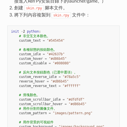
接進入Ren’Py安裝目錄下的launcher/game。)
創建
腳本文件。
skin.rpy
將下列內容複製到
文件中：
skin.rpy
init
-
2
python
:
# 非交互文本顏色。
custom_text
=
"#545454"
# 各種狀態的按鈕顏色。
custom_idle
=
"#42637b"
custom_hover
=
"#d86b45"
custom_disable
=
"#808080"
# 反向文本按鈕顏色（已選中選項）。
custom_reverse_idle
=
"#78a5c5"
reverse_hover
=
"#d86b45"
custom_reverse_text
=
"#ffffff"
# 滑塊顏色。
custom_scrollbar_idle
=
"#dfdfdf"
custom_scrollbar_hover
=
"#d86b45"
# 用作分割符圖像文件。
custom_pattern
=
"images/pattern.png"
# 用作背景的可視組件
custom_background
=
"images/background.png"