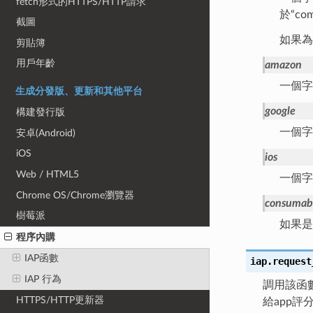
fetch形式的HTTPS/HTTP請求
於“com
截圖
如果為
剪貼簿
用戶年齡
amazon
一個字
生成分發版、更新和其他平台
google
構建發行版
一個字
安卓(Android)
iOS
ios
Web / HTML5
一個字
Chrome OS/Chrome瀏覽器
consumab
樹莓派
如果是
程序內購
IAP函數
iap.
request
IAP 行為
調用該函數
HTTPS/HTTP更新器
給app評