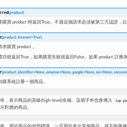
rred
(
product
)
要購買
product
時返回True。不過這個請求必須被第三方認證，
e
(
product
,
interact
=
True
)
請求購買
product
。
功就返回True，如果購買失敗就返回False。如果
product
註冊為
r
(
product
,
identifier
=
None
,
amazon
=
None
,
google
=
None
,
ios
=
None
,
consum
內購系統註冊一個商品。
串，表示商品的高級(high-level)名稱。這個字串也會傳入
iap.pu
示對應的商品。
串，用於商品的內部標識。一旦用於表示某個商品，就不能再修