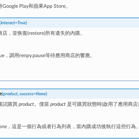
ogle Play和蘋果App Store。
(
interact
=
True
)
店，並恢復(restore)所有遺失的內購。
ue，調用renpy.pause等待應用商店的響應。
e
(
product
,
success
=
None
)
嘗試購買
product
。僅當
product
是可購買狀態時(啟用了應用商店
one，這是一個行為或者行為列表，當內購成功後執行這些行為