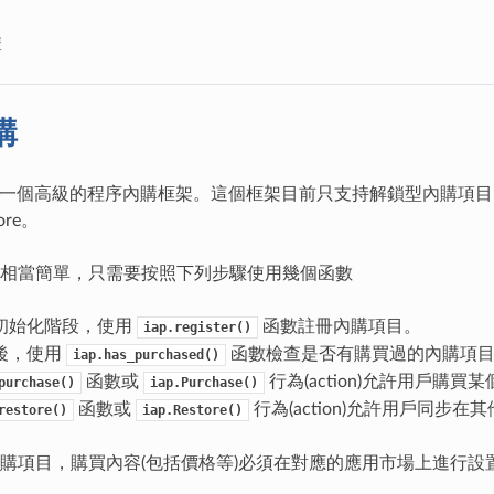
購
購
包含一個高級的程序內購框架。這個框架目前只支持解鎖型內購項目，支持的
ore。
相當簡單，只需要按照下列步驟使用幾個函數
初始化階段，使用
函數註冊內購項目。
iap.register()
後，使用
函數檢查是否有購買過的內購項
iap.has_purchased()
函數或
行為(action)允許用戶購買
purchase()
iap.Purchase()
函數或
行為(action)允許用戶同步
restore()
iap.Restore()
購項目，購買內容(包括價格等)必須在對應的應用市場上進行設