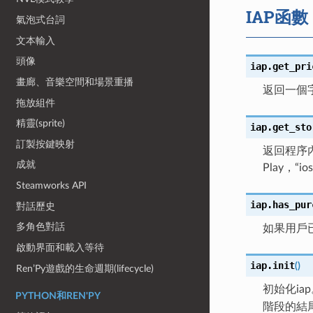
IAP函數
氣泡式台詞
文本輸入
頭像
iap.
get_pri
畫廊、音樂空間和場景重播
返回一個
拖放組件
精靈(sprite)
iap.
get_sto
訂製按鍵映射
返回程序內
成就
Play，“
Steamworks API
iap.
has_pur
對話歷史
多角色對話
如果用戶
啟動界面和載入等待
iap.
init
(
)
Ren’Py遊戲的生命週期(lifecycle)
初始化ia
PYTHON和REN'PY
階段的結