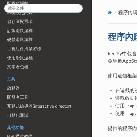
配置項變數
程序內
環境設定配置
儲存區配置項
訂製滑鼠游標
程序內
硬體滑鼠游標
可視組件滑鼠游標
Ren’Py中
使用滑鼠游標
亞馬遜AppSt
文本著色器
使用這個框架
工具
啟動器
在遊戲的
開發者工具
遊戲啟動
使用
iap.
互動式編導器(interactive director)
使用
iap.
自動化測試
其他功能
提供的程序內
NVL模式教學