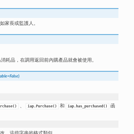
比如家長或監護人。
消耗品，在調用返回前內購產品就會被使用。
able
=
False
)
、
和
函
rchase()
iap.Purchase()
iap.has_purchased()
改。這些字串的格式類似