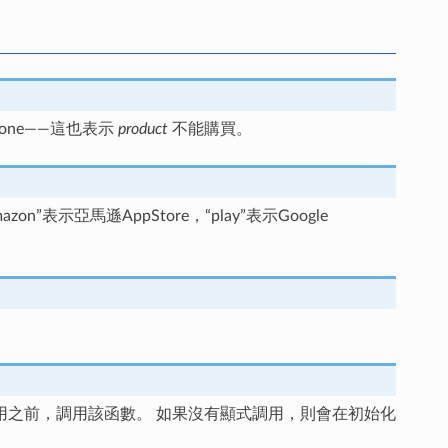
ne——這也表示
product
不能購買。
亞馬遜AppStore，“play”表示Google
調用之前，調用該函數。 如果沒有顯式調用，則會在初始化