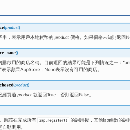
ce
(
product
)
字串，表示用戶本地貨幣的
product
價格。如果價格未知則返回No
re_name
(
)
購啟用的商店名稱。目前返回的結果可能是下列情況之一：“amazon”表示
ios”表示蘋果AppStore，None表示沒有可用的商店。
chased
(
product
)
已經買過
product
就返回True，否則返回False。
p。應該在完成所有
的調用後，其他iap函數的
iap.register()
尾自動調用。