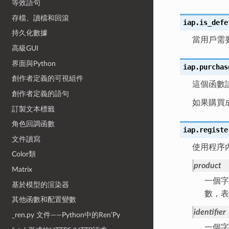
等效語句
存檔、讀檔和回滾
iap.
is_defe
持久化數據
當用戶需
高級GUI
界面與Python
iap.
purchas
創作者定義的可視組件
這個函數
創作者定義的語句
如果購買成
訂製文本標籤
角色回調函數
iap.
registe
文件讀寫
使用程序
Color類
product
Matrix
一個字
基於模型的渲染器
數，表
其他函數和配置變數
identifier
_ren.py 文件——Python中的Ren’Py
一個字