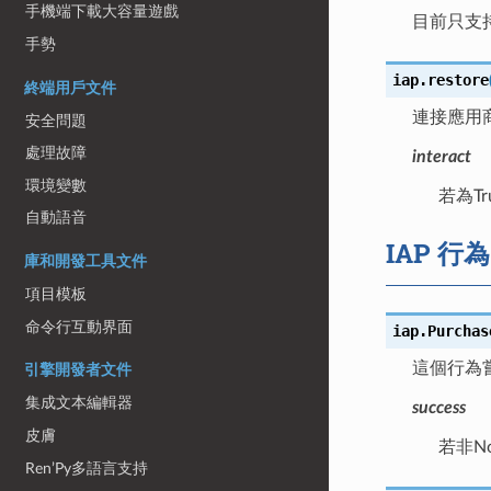
手機端下載大容量遊戲
目前只支持Go
手勢
iap.
restore
終端用戶文件
連接應用商
安全問題
處理故障
interact
環境變數
若為Tr
自動語音
IAP 行為
庫和開發工具文件
項目模板
命令行互動界面
iap.
Purchas
這個行為
引擎開發者文件
集成文本編輯器
success
皮膚
若非N
Ren’Py多語言支持