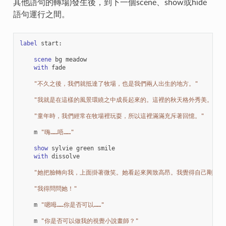
其他語句的轉場)發生後，到下一個scene、show或hide
語句運行之間。
label
start
:
scene
bg
meadow
with
fade
"不久之後，我們就抵達了牧場，也是我們兩人出生的地方。"
"我就是在這樣的風景環繞之中成長起來的。這裡的秋天格外秀美。"
"童年時，我們經常在牧場裡玩耍，所以這裡滿滿充斥著回憶。"
m
"嗨……唔……"
show
sylvie
green
smile
with
dissolve
"她把臉轉向我，上面掛著微笑。她看起來興致高昂。我覺得自己剛才的
"我得問問她！"
m
"嗯呣……你是否可以……"
m
"你是否可以做我的視覺小說畫師？"