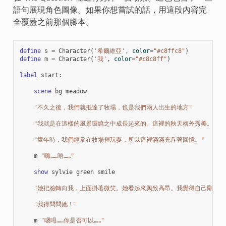
語句展現角色圖像。如果你想嘗試的話，用這段內容完
全覆蓋之前那個腳本。
define
s
=
Character
(
'希爾維亞'
,
color
=
"#c8ffc8"
)
define
m
=
Character
(
'我'
,
color
=
"#c8c8ff"
)
label
start
:
scene
bg
meadow
"不久之後，我們就抵達了牧場，也是我們兩人出生的地方"
"我就是在這樣的風景環繞之中成長起來的。這裡的秋天格外秀美。"
"童年時，我們經常在牧場裡玩耍，所以這裡滿滿充斥著回憶。"
m
"嗨……唔……"
show
sylvie
green
smile
"她把臉轉向我，上面掛著微笑。她看起來興致高昂。我覺得自己剛才的
"我得問問她！"
m
"嗯呣……你是否可以……"