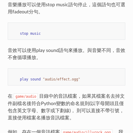
音樂播放可以使用stop music語句停止，這個語句也可選
用fadeout分句。
stop
music
音效可以使用play sound語句來播放。與音樂不同，音效
不會循環播放。
play
sound
"audio/effect.ogg"
在
目錄中的音訊檔案，如果其檔案名去掉文
game/audio
件副檔名後符合Python變數的命名規則(以字母開頭且僅
包含英文字母、數字或下劃線)， 則可以直接不帶引號，
直接使用檔案名播放音訊檔案。
例如，存在一個音訊檔案
。我
game/audio/illurock.ogg