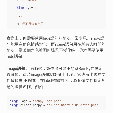
hide
sylvie
"..."
m
"我不是這個意思！"
實際上，你需要使用hide語句的情況非常少見。show語
句能用在角色情感變化，而scene語句用在所有人離開的
情況。當某個角色離開但場景不變化時，你才需要使用
hide語句。
image語句。
有時候，製作者可能不想讓Ren’Py自動定
義圖像。這時image語句就能派上用場。它應該出現在文
件最頂層(不縮進，在label標籤前面)，為圖像文件指定對
應的圖像名稱。例如：
image
logo
=
"renpy logo.png"
image
eileen
happy
=
"eileen_happy_blue_dress.png"