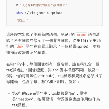
m
"你是否可以做我的視覺小說畫師？"
show
sylvie
green
surprised
"沉默。"
這段腳本出現了兩種新的語句。第6行的
語句清
scene
除了所有圖像並顯示了一個背景圖像。從第16行至第26
行的
語句在背景上顯示了一個精靈(sprite)， 並根
show
據預設改變展示的精靈。
在Ren’Py中，每個圖像都有一個名稱。該名稱包含一個
tag(譯者註：圖像標籤，與label腳本標籤不同)，以及一
個以上的可選屬性(attribute)。tag標籤和屬性名必須以字
母開頭，包含字母、數字和下劃線。例如：
第6行的scene語句中，tag標籤是“bg”，屬性
是“meadow”。按照習慣，背景圖像應該使用bg作為
tag標籤。