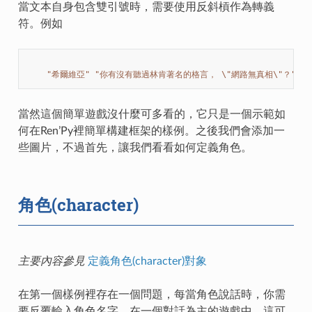
當文本自身包含雙引號時，需要使用反斜槓作為轉義
符。例如
"希爾維亞"
"你有沒有聽過林肯著名的格言， 
\"
網路無真相
\"
？"
當然這個簡單遊戲沒什麼可多看的，它只是一個示範如
何在Ren’Py裡簡單構建框架的樣例。之後我們會添加一
些圖片，不過首先，讓我們看看如何定義角色。
角色(character)
主要內容參見
定義角色(character)對象
在第一個樣例裡存在一個問題，每當角色說話時，你需
要反覆輸入角色名字。在一個對話為主的遊戲中，這可