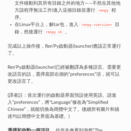
文件移動到其所有目錄之外的地方——不然在其他地
方該程序無法工作)進入這個目錄並運行
程
renpy
序。
在Linux平台上，解tar包，進入
目
renpy-
<version>
錄，然後運行
。
renpy.sh
完成以上操作後，Ren’Py啟動器(launcher)應該正常運行
了。
Ren’Py啟動器(launcher)已經被翻譯為多種語言。需要更
改語言的話，選擇底部右側的“preferences”項，就可以
更改語言了。
(譯者註：首次運行的啟動器界面預設使用英語。請進
入“preferences”，將“Language”修改為“Simplified
Chinese”，就能切換為簡體中文了。後續所有圖片和描
述均以簡體中文界面為基礎。)
選擇和啟動一個項目。
你首先會看到遊戲“The