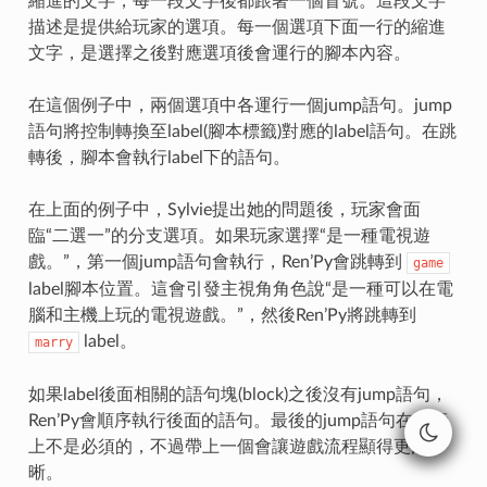
縮進的文字，每一段文字後都跟著一個冒號。這段文字
描述是提供給玩家的選項。每一個選項下面一行的縮進
文字，是選擇之後對應選項後會運行的腳本內容。
在這個例子中，兩個選項中各運行一個jump語句。jump
語句將控制轉換至label(腳本標籤)對應的label語句。在跳
轉後，腳本會執行label下的語句。
在上面的例子中，Sylvie提出她的問題後，玩家會面
臨“二選一”的分支選項。如果玩家選擇“是一種電視遊
戲。”，第一個jump語句會執行，Ren’Py會跳轉到
game
label腳本位置。這會引發主視角角色說“是一種可以在電
腦和主機上玩的電視遊戲。”，然後Ren’Py將跳轉到
label。
marry
如果label後面相關的語句塊(block)之後沒有jump語句，
Ren’Py會順序執行後面的語句。最後的jump語句在技術
上不是必須的，不過帶上一個會讓遊戲流程顯得更清
晰。