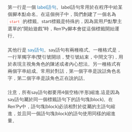
第一行是一個
label語句
。label語句常用於在程序中給某
個腳本點命名。在這個例子中，我們創建了一個名為
的標籤。start標籤是特殊的，因為當用戶點擊主
start
選單的“開始遊戲”時，Ren’Py腳本會從這個標籤開始運
行。
其他行是
say語句
。say語句有兩種格式。一種格式是，
一行單獨字串(雙引號開頭，雙引號結束，中間文字)，用
於表現主視角角色的陳述或者內心想法。另一種格式有
兩個字串組成。常用於對話，第一個字串是說話角色名
字，第二個字串是該角色正在說的話。
注意，所有say語句都要用4個空格(半形)縮進.這是因為
say語句屬於同一個標籤語句下的語句塊(block)。在
Ren’Py中，語句塊(block)必須相對於從屬的主語句縮
進，並且同一個語句塊(block)的語句使用同樣的縮進
量。