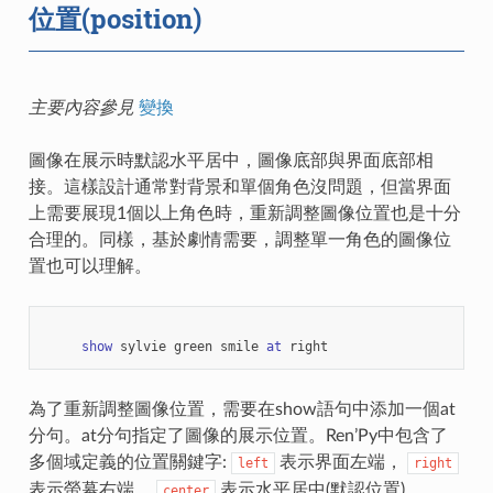
位置(position)
主要內容參見
變換
圖像在展示時默認水平居中，圖像底部與界面底部相
接。這樣設計通常對背景和單個角色沒問題，但當界面
上需要展現1個以上角色時，重新調整圖像位置也是十分
合理的。同樣，基於劇情需要，調整單一角色的圖像位
置也可以理解。
show
sylvie
green
smile
at
right
為了重新調整圖像位置，需要在show語句中添加一個at
分句。at分句指定了圖像的展示位置。Ren’Py中包含了
多個域定義的位置關鍵字:
表示界面左端，
left
right
表示螢幕右端，
表示水平居中(默認位置)，
center