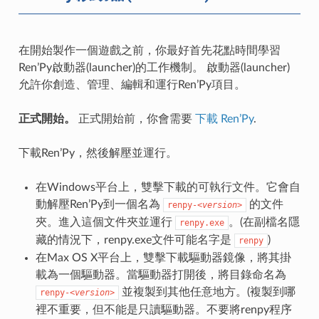
在開始製作一個遊戲之前，你最好首先花點時間學習
Ren’Py啟動器(launcher)的工作機制。 啟動器(launcher)
允許你創造、管理、編輯和運行Ren’Py項目。
正式開始。
正式開始前，你會需要
下載 Ren’Py
.
下載Ren’Py，然後解壓並運行。
在Windows平台上，雙擊下載的可執行文件。它會自
動解壓Ren’Py到一個名為
的文件
renpy-
<version>
夾。進入這個文件夾並運行
。(在副檔名隱
renpy.exe
藏的情況下，renpy.exe文件可能名字是
)
renpy
在Max OS X平台上，雙擊下載驅動器鏡像，將其掛
載為一個驅動器。當驅動器打開後，將目錄命名為
並複製到其他任意地方。(複製到哪
renpy-
<version>
裡不重要，但不能是只讀驅動器。不要將renpy程序