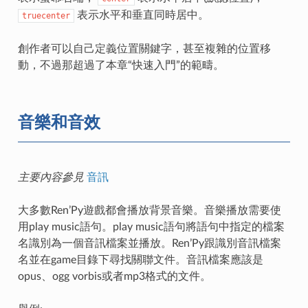
表示水平和垂直同時居中。
truecenter
創作者可以自己定義位置關鍵字，甚至複雜的位置移
動，不過那超過了本章“快速入門”的範疇。
音樂和音效
主要內容參見
音訊
大多數Ren’Py遊戲都會播放背景音樂。音樂播放需要使
用play music語句。play music語句將語句中指定的檔案
名識別為一個音訊檔案並播放。Ren’Py跟識別音訊檔案
名並在game目錄下尋找關聯文件。音訊檔案應該是
opus、ogg vorbis或者mp3格式的文件。