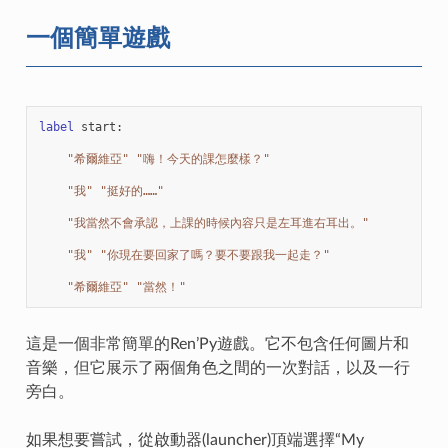
一個簡單遊戲
label
start
:
"希爾維亞"
"嗨！今天的課怎麼樣？"
"我"
"挺好的……"
"我當然不會承認，上課的時候內容只是左耳進右耳出。"
"我"
"你現在要回家了嗎？要不要跟我一起走？"
"希爾維亞"
"當然！"
這是一個非常簡單的Ren’Py遊戲。它不包含任何圖片和
音樂，但它展示了兩個角色之間的一次對話，以及一行
旁白。
如果想要嘗試，從啟動器(launcher)頂端選擇“My