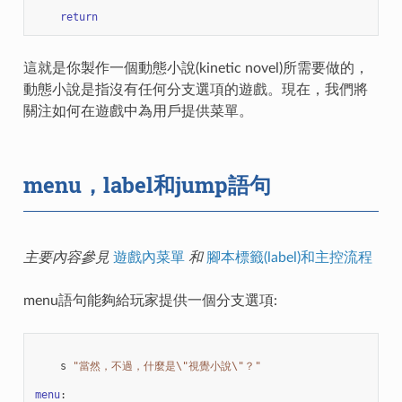
return
這就是你製作一個動態小說(kinetic novel)所需要做的，
動態小說是指沒有任何分支選項的遊戲。現在，我們將
關注如何在遊戲中為用戶提供菜單。
menu，label和jump語句
主要內容參見
遊戲內菜單
和
腳本標籤(label)和主控流程
menu語句能夠給玩家提供一個分支選項:
s
"當然，不過，什麼是
\"
視覺小說
\"
？"
menu
: