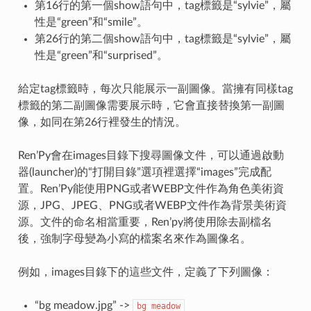
第16行的第一個show語句中，tag標籤是“sylvie”，屬
性是“green”和“smile”。
第26行的第二個show語句中，tag標籤是“sylvie”，屬
性是“green”和“surprised”。
給定tag標籤時，每次只能展示一副圖像。當擁有同樣tag
標籤的第二副圖像需要展示時，它會直接替換第一副圖
像，如同在第26行裡發生的情況。
Ren’Py會在images目錄下搜尋圖像文件，可以通過啟動
器(launcher)的“打開目錄”選項裡選擇“images”完成配
置。Ren’Py能使用PNG或者WEBP文件作為角色美術資
源，JPG、JPEG、PNG或者WEBP文件作為背景美術資
源。文件的命名相當重要，Ren’py將使用除去副檔名
後，強制字母變為小寫的檔案名來作為圖像名。
例如，images目錄下的這些文件，定義了下列圖像：
“bg meadow.jpg” ->
bg
meadow