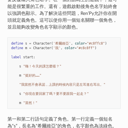
能是很繁重的工作。還有，遊戲啟動後角色名字始終會
以強調色顯示。為了解決這些問題，Ren’Py允許你在開
頭就定義角色。這可以使你用一個短名關聯一個角色，
並且能夠改變角色名字顯示的顏色。
define
s
=
Character
(
'希爾維亞'
,
color
=
"#c8ffc8"
)
define
m
=
Character
(
'我'
,
color
=
"#c8c8ff"
)
label
start
:
s
"嗨！今天的課怎麼樣？"
m
"挺好的……"
"我當然不會承認，上課的時候內容只是左耳進右耳出。"
s
"你現在要回家了嗎？要不要跟我一起走？"
m
"當然！"
第一和第二行語句定義了角色。第一行定義一個短名
為“s”，長名為“希爾維亞”的角色，名字顏色為淡綠色。