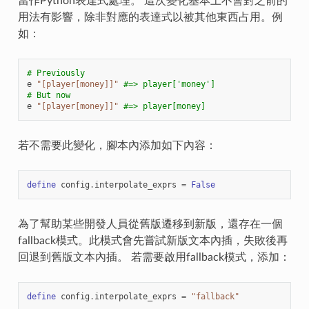
當作Python表達式處理。 這次變化基本上不會對之前的
用法有影響，除非對應的表達式以被其他東西占用。例
如：
# Previously
e
"[player[money]]"
#=> player['money']
# But now
e
"[player[money]]"
#=> player[money]
若不需要此變化，腳本內添加如下內容：
define
config
.
interpolate_exprs
=
False
為了幫助某些開發人員從舊版遷移到新版，還存在一個
fallback模式。此模式會先嘗試新版文本內插，失敗後再
回退到舊版文本內插。 若需要啟用fallback模式，添加：
define
config
.
interpolate_exprs
=
"fallback"