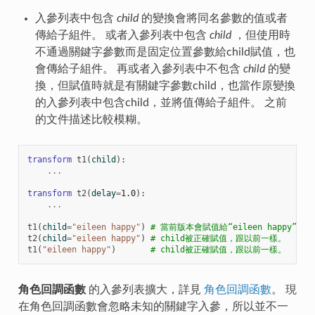
入參列表中包含
child
的變換會將同名參數的值或者
傳給子組件。 或者入參列表中包含
child
，但使用時
不通過關鍵字參數而是固定位置參數給child賦值，也
會傳給子組件。 再或者入參列表中不包含
child
的變
換，但賦值時就是有關鍵字參數child，也當作原變換
的入參列表中包含child，並將值傳給子組件。 之前
的文件描述比較模糊。
transform
t1
(
child
):
...
transform
t2
(
delay
=
1.0
):
...
t1
(
child
=
"eileen happy"
)
# 當前版本會賦值給“eileen happy
t2
(
child
=
"eileen happy"
)
# child被正確賦值，跟以前一樣。
t1
(
"eileen happy"
)
# child被正確賦值，跟以前一樣。
角色回調函數
的入參列表擴大，詳見
角色回調函數
。 現
在角色回調函數會忽略未知的關鍵字入參，所以並不一