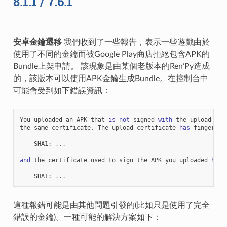
8.1.1 / 7.6.1
安卓金鑰遷移
我們收到了一些報告，表示一些遊戲由於
使用了不同的金鑰而被Google Play商店拒絕包含APK的
Bundle上架申請。 該現象是由某個老版本的Ren’Py造成
的，該版本可以使用APK金鑰生成Bundle。在控制台中
可能會受到如下錯誤資訊：
You
uploaded
an
APK
that
is
not
signed
with
the
upload
cer
the
same
certificate
.
The
upload
certificate
has
fingerpri
SHA1
:
...
and
the
certificate
used
to
sign
the
APK
you
uploaded
has
SHA1
:
...
這種報錯可能是由其他問題引發的(比如只是使用了完全
錯誤的金鑰)。一種可能的解決方案如下：