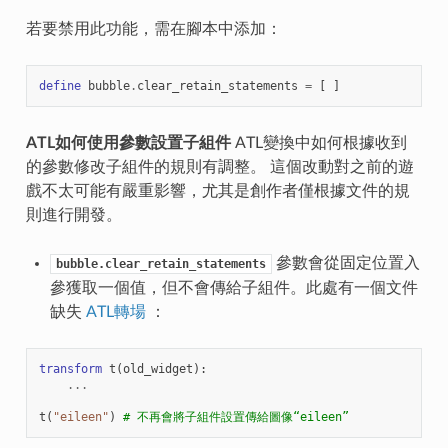
若要禁用此功能，需在腳本中添加：
define
bubble
.
clear_retain_statements
=
[
]
ATL如何使用參數設置子組件
ATL變換中如何根據收到
的參數修改子組件的規則有調整。 這個改動對之前的遊
戲不太可能有嚴重影響，尤其是創作者僅根據文件的規
則進行開發。
參數會從固定位置入
bubble.clear_retain_statements
參獲取一個值，但不會傳給子組件。此處有一個文件
缺失
ATL轉場
：
transform
t
(
old_widget
):
...
t
(
"eileen"
)
# 不再會將子組件設置傳給圖像“eileen”