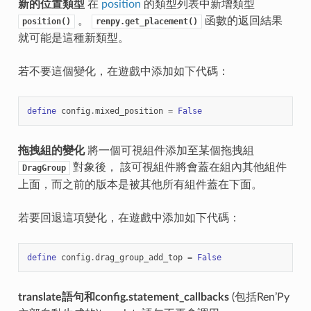
新的位置類型
在
position
的類型列表中新增類型
。
函數的返回結果
position()
renpy.get_placement()
就可能是這種新類型。
若不要這個變化，在遊戲中添加如下代碼：
define
config
.
mixed_position
=
False
拖拽組的變化
將一個可視組件添加至某個拖拽組
對象後， 該可視組件將會蓋在組內其他組件
DragGroup
上面，而之前的版本是被其他所有組件蓋在下面。
若要回退這項變化，在遊戲中添加如下代碼：
define
config
.
drag_group_add_top
=
False
translate語句和config.statement_callbacks
(包括Ren’Py