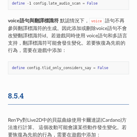
define
-
1
config
.
late_audio_scan
=
False
voice語句與翻譯標識符
默認情況下，
語句不再
voice
參與翻譯標識符的生成。因此添加或刪除voice語句不會
改變翻譯標識符id。若遊戲同時使用 voice語句和多語言
支持，翻譯標識符可能會發生變化。若要恢復為先前的
行為，需要在遊戲中添加：
define
config
.
tlid_only_considers_say
=
False
8.5.4
Ren’Py對Live2D中的貝茲曲線使用卡爾達諾(Cardano)方
法進行計算。 這個改動可能會讓某些動作發生變化。若
要恢復為先前的行為，需要在遊戲中添加：