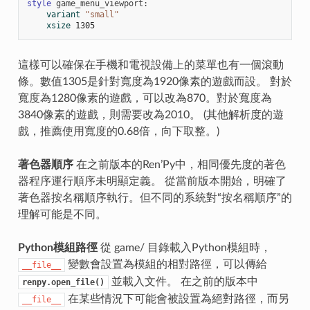
style
game_menu_viewport
:
variant
"small"
xsize
1305
這樣可以確保在手機和電視設備上的菜單也有一個滾動
條。數值1305是針對寬度為1920像素的遊戲而設。 對於
寬度為1280像素的遊戲，可以改為870。對於寬度為
3840像素的遊戲，則需要改為2010。 (其他解析度的遊
戲，推薦使用寬度的0.68倍，向下取整。)
著色器順序
在之前版本的Ren’Py中，相同優先度的著色
器程序運行順序未明顯定義。 從當前版本開始，明確了
著色器按名稱順序執行。但不同的系統對“按名稱順序”的
理解可能是不同。
Python模組路徑
從 game/ 目錄載入Python模組時，
變數會設置為模組的相對路徑，可以傳給
__file__
並載入文件。 在之前的版本中
renpy.open_file()
在某些情況下可能會被設置為絕對路徑，而另
__file__