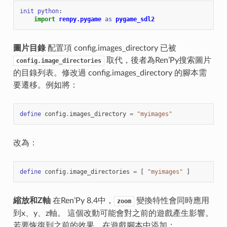
init
python
:
import
renpy.pygame
as
pygame_sdl2
圖片目錄
配置項 config.images_directory 已被
取代，後者為Ren’Py搜索圖片
config.image_directories
的目錄列表。修改過 config.images_directory 的腳本需
要遷移。例如將：
define
config
.
images_directory
=
"myimages"
改為：
define
config
.
image_directories
=
[
"myimages"
]
縮放和Z軸
在Ren’Py 8.4中，
變換特性會同時應用
zoom
到x、y、z軸。 這個改動可能會對之前的遊戲產生影響。
若要恢復到之前的效果，在遊戲腳本中添加：