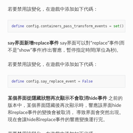
若要禁用該變化，在遊戲中添加如下代碼：
define
config
.
containers_pass_transform_events
=
set
()
say界面新增replace事件
say界面可以對“replace”事件(而
不是“show”事件)作出響應，暫停指定時間(單位為秒)。
若要禁用該變化，在遊戲中添加如下代碼：
define
config
.
say_replace_event
=
False
某個界面從隱藏狀態再次顯示不會取消hide事件
之前的
版本中，某個界面隱藏後再次顯示時，響應該界面hide
和replace事件的變換會被取消， 導致界面會突然出現。
現在會讓hide和replace事件的響應變換運行完。