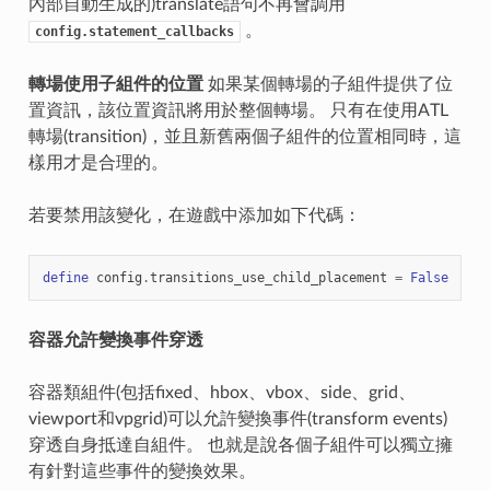
內部自動生成的)translate語句不再會調用
。
config.statement_callbacks
轉場使用子組件的位置
如果某個轉場的子組件提供了位
置資訊，該位置資訊將用於整個轉場。 只有在使用ATL
轉場(transition)，並且新舊兩個子組件的位置相同時，這
樣用才是合理的。
若要禁用該變化，在遊戲中添加如下代碼：
define
config
.
transitions_use_child_placement
=
False
容器允許變換事件穿透
容器類組件(包括fixed、hbox、vbox、side、grid、
viewport和vpgrid)可以允許變換事件(transform events)
穿透自身抵達自組件。 也就是說各個子組件可以獨立擁
有針對這些事件的變換效果。