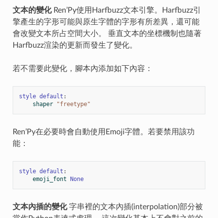
文本的變化
Ren’Py使用Harfbuzz文本引擎。Harfbuzz引
擎產生的字形可能與原生字體的字形有所差異，還可能
會改變文本所占空間大小。 垂直文本的坐標機制也隨著
Harfbuzz渲染的更新而發生了變化。
若不需要此變化，腳本內添加如下內容：
style
default
:
shaper
"freetype"
Ren’Py在必要時會自動使用Emoji字體。若要禁用該功
能：
style
default
:
emoji_font
None
文本內插的變化
字串裡的文本內插(interpolation)部分被