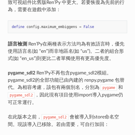
致可視組件比舊版Ren’Py 中更大。若要恢復為先前的行
為，需要在遊戲中添加：
define
config
.
maximum_embiggens
=
False
語言檢測
Ren’Py在兩種表示方法均為有效語言時，優先
使用語言名(如 “en”)而非地區名(如 “us”)。二者的組合形
式(如 “en_us”)則更比二者單獨使用有更高優先度。
pygame_sdl2
Ren’Py不再包含pygame_sdl2模組。
pygame_sdl2的全部功能已由內建的 renpy.pygame 包替
代。為相容考慮，該包有兩個別名，分別為
和
pygame
，因此現有項目使用import導入pygame仍
pygame_sdl2
可正常運行。
在此版本之前，
會被導入到store命名空
pygame_sdl2
間。現該導入已移除。若由需要，可自行加回：