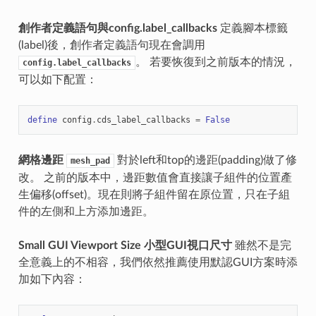
創作者定義語句與config.label_callbacks
定義腳本標籤
(label)後，創作者定義語句現在會調用
。 若要恢復到之前版本的情況，
config.label_callbacks
可以如下配置：
define
config
.
cds_label_callbacks
=
False
網格邊距
對於left和top的邊距(padding)做了修
mesh_pad
改。 之前的版本中，邊距數值會直接讓子組件的位置產
生偏移(offset)。現在則將子組件留在原位置，只在子組
件的左側和上方添加邊距。
Small GUI Viewport Size
小型GUI視口尺寸
雖然不是完
全意義上的不相容，我們依然推薦使用默認GUI方案時添
加如下內容：