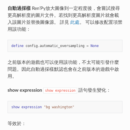
自動過採樣
Ren’Py放大圖像到一定程度後，會嘗試搜尋
更高解析度的圖片文件。若找到更高解析度圖片就會載
入該圖片並替換圖像源。 詳見
此處
。 可以修改配置項禁
用該功能：
define
config
.
automatic_oversampling
=
None
之前版本的遊戲也可以使用該功能，不太可能引發什麼
問題。因此自動過採樣默認也會在之前版本的遊戲中啟
用。
show expression
語句發生變化：
show
expression
show
expression
"bg washington"
等效於：