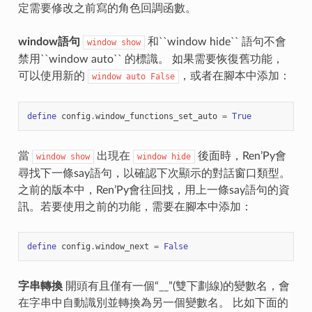
定需要修改之前寫的角色回調函數。
window語句
和``window hide`` 語句不會
window
show
禁用``window auto`` 的標識。 如果需要恢復舊功能，
可以使用新的
，或者在腳本中添加：
window
auto
False
define
config
.
window_functions_set_auto
=
True
當
出現在
後面時，Ren’Py會
window
show
window
hide
尋找下一條say語句，以確認下次顯示的對話窗口類型。
之前的版本中，Ren’Py會往回找，用上一條say語句的資
訊。若要使用之前的功能，需要在腳本中添加：
define
config
.
window_next
=
False
字串轉換
開頭有且僅有一個“__”(雙下劃線)的變數名，會
在字串中自動識別並轉換為另一個變數名。 比如下面的