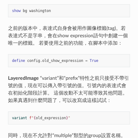
show
bg
washington
之前的版本中，表達式自身會被用作圖像標籤(tag)。若
表達式不是字串，會在show expression語句中創建一個
唯一的標籤。 若要使用之前的功能，在腳本中添加：
define
config
.
old_show_expression
=
True
LayeredImage
“variant”和“prefix”特性之前只接受不帶引
號的值，現在可以傳入帶引號的值。引號內的表達式會
在初始化階段計算。 這個改動不太可能導致其他問題。
如果真遇到什麼問題了，可以改寫成這樣試試：
variant
f
"
{
old_expression
}
"
同時，現在不允許對“multiple”類型的group設置名稱。