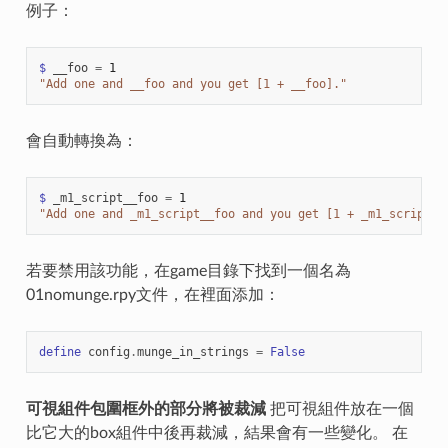
例子：
$
__foo
=
1
"Add one and __foo and you get [1 + __foo]."
會自動轉換為：
$
_m1_script__foo
=
1
"Add one and _m1_script__foo and you get [1 + _m1_script__
若要禁用該功能，在game目錄下找到一個名為
01nomunge.rpy文件，在裡面添加：
define
config
.
munge_in_strings
=
False
可視組件包圍框外的部分將被裁減
把可視組件放在一個
比它大的box組件中後再裁減，結果會有一些變化。 在