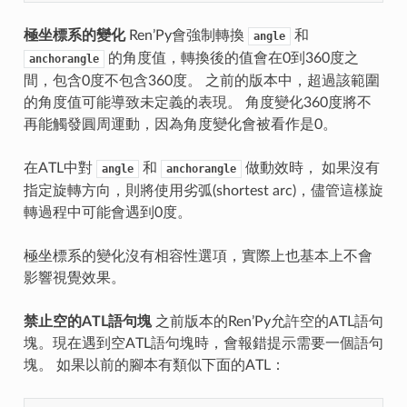
極坐標系的變化
Ren’Py會強制轉換
和
angle
的角度值，轉換後的值會在0到360度之
anchorangle
間，包含0度不包含360度。 之前的版本中，超過該範圍
的角度值可能導致未定義的表現。 角度變化360度將不
再能觸發圓周運動，因為角度變化會被看作是0。
在ATL中對
和
做動效時， 如果沒有
angle
anchorangle
指定旋轉方向，則將使用劣弧(shortest arc)，儘管這樣旋
轉過程中可能會遇到0度。
極坐標系的變化沒有相容性選項，實際上也基本上不會
影響視覺效果。
禁止空的ATL語句塊
之前版本的Ren’Py允許空的ATL語句
塊。現在遇到空ATL語句塊時，會報錯提示需要一個語句
塊。 如果以前的腳本有類似下面的ATL：