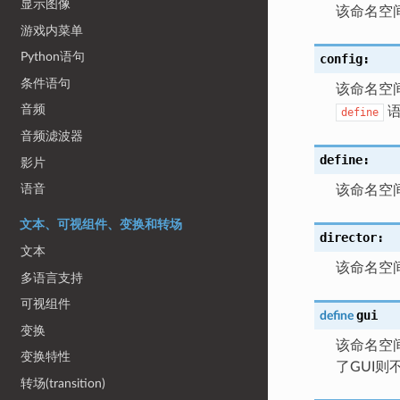
显示图像
该命名空
游戏内菜单
Python语句
config:
条件语句
该命名空间
音频
语
define
音频滤波器
define:
影片
语音
该命名空
文本、可视组件、变换和转场
director:
文本
该命名空
多语言支持
可视组件
gui
define
变换
该命名空
变换特性
了GUI则
转场(transition)