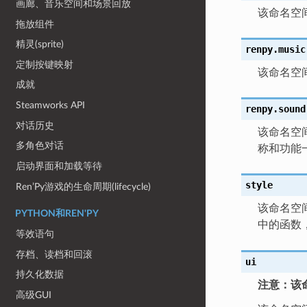
画廊、音乐空间和场景回放
该命名空
拖放组件
精灵(sprite)
renpy.music
定制按键映射
该命名空
成就
Steamworks API
renpy.sound
对话历史
该命名空
多角色对话
称和功能
启动界面和加载等待
style
Ren’Py游戏的生命周期(lifecycle)
该命名空间
PYTHON和REN'PY
中的函数
等效语句
存档、读档和回滚
ui
持久化数据
注意：该
高级GUI