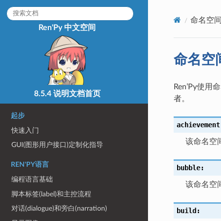
命名空
Ren'Py 中文空间
命名空
Ren’Py使
8.5.4 说明文档首页
者。
起步
achievement
快速入门
该命名空
GUI(图形用户接口)定制化指导
REN'PY语言
bubble:
编程语言基础
该命名空
脚本标签(label)和主控流程
对话(dialogue)和旁白(narration)
build: