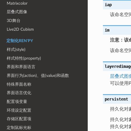
Matrixcolor
iap
层叠式图像
该命名空
3D舞台
Live2D Cubism
im
注意：该
定制化REN'PY
样式(style)
该命名空
样式特性(property)
layeredimag
界面和界面语言
界面行为(action)、值(value)和函数
层叠式图
可以使用P
特殊界面名称
界面语言优化
persistent
配置项变量
持久化对
环境设定配置
存储区配置项
持久化对
持久化对
定制鼠标光标